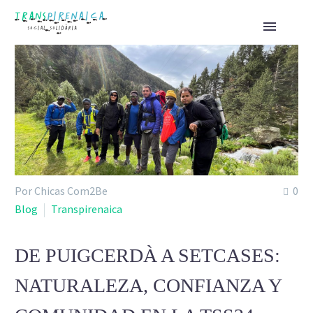
Por Chicas Com2Be
0
Blog
Transpirenaica
DE PUIGCERDÀ A SETCASES:
NATURALEZA, CONFIANZA Y