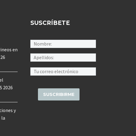
SUSCRÍBETE
rineos en
026
el
SS 2026
ciones y
 la