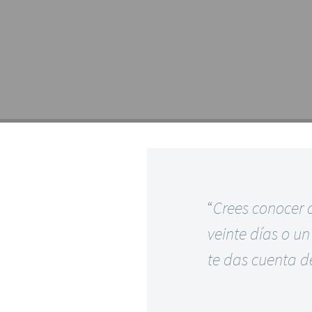
“
Crees conocer a
veinte días o u
te das cuenta de