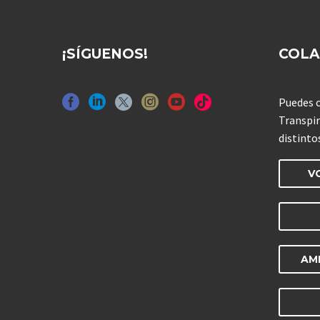
¡SÍGUENOS!
COL
Puedes c
Transpir
distinto
V
AM