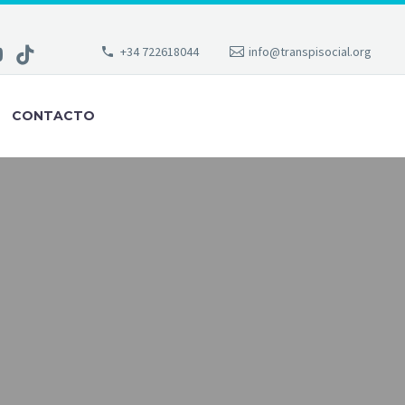
+34 722618044
info@transpisocial.org
CONTACTO