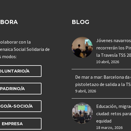
ABORA
BLOG
Jóvenes navarros
olaborar con la
recorrerán los Pi
enaica Social Solidaria de
la Travesía TSS 2
s modos:
10 abril, 2026
OLUNTARIO/A
De mar a mar: Barcelona da 
pistoletazo de salida a la T
PADRINO/A
9 abril, 2026
Educación, migra
IGO/A-SOCIO/A
ciudad: retos para
equidad
EMPRESA
18 marzo, 2026