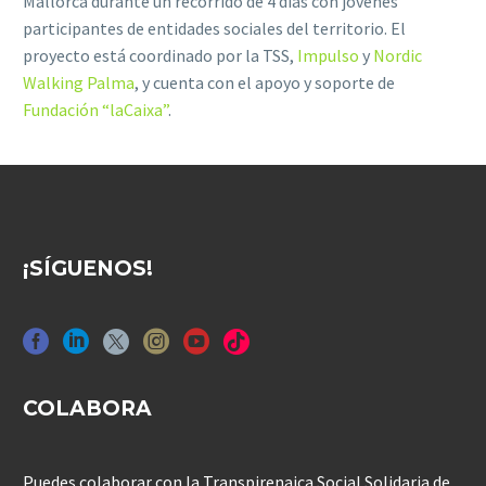
Mallorca durante un recorrido de 4 días con jóvenes
participantes de entidades sociales del territorio. El
proyecto está coordinado por la TSS,
Impulso
y
Nordic
Walking Palma
, y cuenta con el apoyo y soporte de
Fundación “laCaixa”
.
¡SÍGUENOS!
COLABORA
Puedes colaborar con la Transpirenaica Social Solidaria de