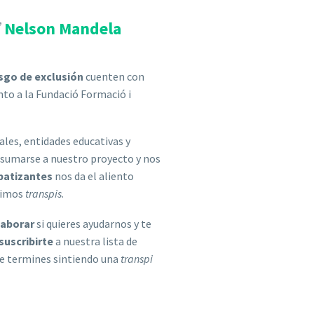
”
Nelson Mandela
esgo de exclusión
cuenten con
nto a la Fundació Formació i
les, entidades educativas y
o sumarse a nuestro proyecto y nos
patizantes
nos da el aliento
ntimos
transpis
.
laborar
si quieres ayudarnos y te
suscribirte
a nuestra lista de
te termines sintiendo una
transpi