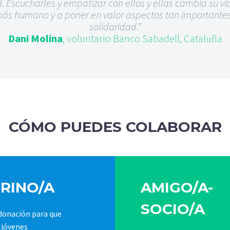
. Escucharles y empatizar con ellos y ellas cambia su vi
ás humano y a poner en valor aspectos tan importantes 
solidaridad.”
Dani Molina
, voluntario Banco Sabadell, Cataluña
CÓMO PUEDES COLABORAR
RINO/A
AMIGO/A-
SOCIO/A
donación para que
 jóvenes