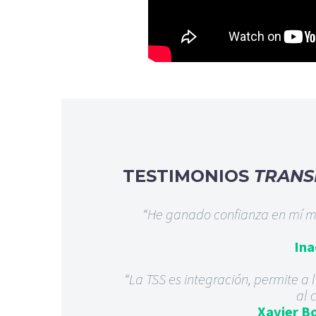
TESTIMONIOS
TRANS
“He ganado confianza en mí mi
Ina
“La TSS es integración, permite a 
al 
Xavier B