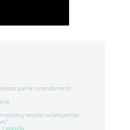
personas que he conocido me ha
arra
ner acceso y ampliar su perspectiva
es.”
, Cataluña