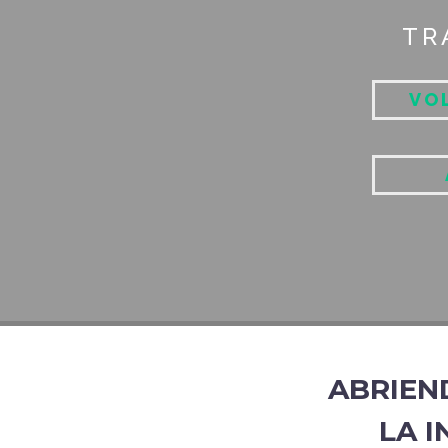
TR
VO
ABRIEN
LA I