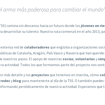
 el arma más poderosa para cambiar el mundo
TSS) camina sin descanso hacia un futuro donde los
jóvenes en ri
a desarrollar su talento. Nuestra ruta comenzó en el año 2013, ju
 extensa red de
colaboradores
que engloba a organizaciones socia
úblicas de Cataluña, Aragón, País Vasco y Navarra que han querid
e nuestros pasos. El apoyo de nuestras
socias
,
voluntarias
y
sim
tra actividad. Todos los que formamos parte del proyecto nos se
n más detalle y los
proyectos
que tenemos en marcha, cómo
co
s
redes
y
blog
para mantenerte al día de la TSS. O también puedes
informando periódicamente de nuestra actividad. Esperamos que 