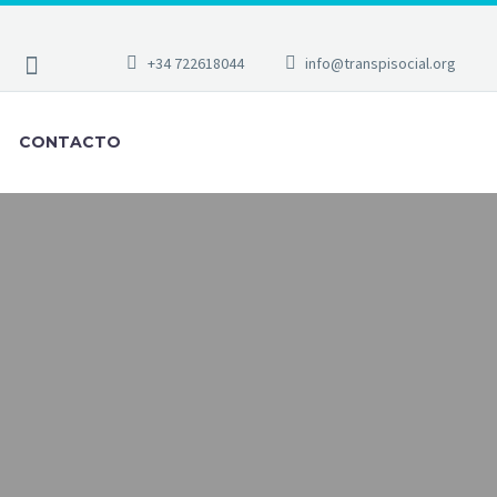
+34 722618044
info@transpisocial.org
CONTACTO