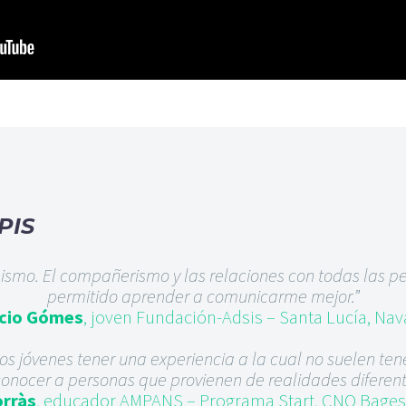
PIS
smo. El compañerismo y las relaciones con todas las 
permitido aprender a comunicarme mejor.”
cio Gómes
, joven Fundación-Adsis – Santa Lucía, Nav
los jóvenes tener una experiencia a la cual no suelen te
conocer a personas que provienen de realidades diferent
orràs
, educador AMPANS – Programa Start, CNO Bages