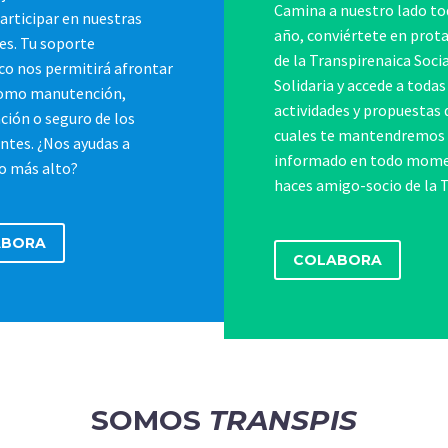
Camina a nuestro lado to
articipar en nuestras
año, conviértete en prot
es. Tu soporte
de la Transpirenaica Soci
o nos permitirá afrontar
Solidaria y accede a toda
como manutención,
actividades y propuestas 
ción o seguro de los
cuales te mantendremos
antes. ¿Nos ayudas a
informado en todo mome
lo más alto?
haces amigo-socio de la 
ABORA
COLABORA
SOMOS
TRANSPIS