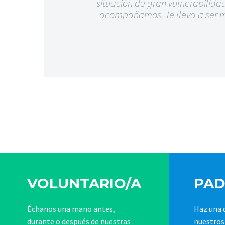
situación de gran vulnerabilidad
acompañamos. Te lleva a ser m
VOLUNTARIO/A
PAD
Échanos una mano antes,
Haz una 
durante o después de nuestras
nuestros