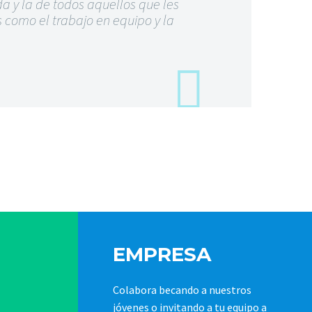
da y la de todos aquellos que les
como el trabajo en equipo y la
EMPRESA
Colabora becando a nuestros
jóvenes o invitando a tu equipo a