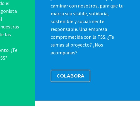
do el
caminar con nosotros, para que tu
agonista
marca sea visible, solidaria,
al
sostenible y socialmente
s nuestras
responsable. Una empresa
de las
comprometida con la TSS. ¿Te
sumas al proyecto? ¿Nos
nto. ¿Te
acompañas?
TSS?
COLABORA