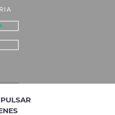
RIA
A
MPULSAR
VENES