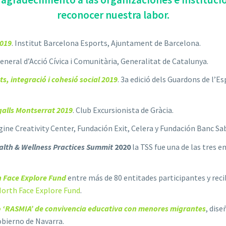
reconocer nuestra labor.
2019
. Institut Barcelona Esports, Ajuntament de Barcelona.
General d’Acció Cívica i Comunitària, Generalitat de Catalunya.
s, integració i cohesió social 2019
. 3a edició dels Guardons de l’E
alls Montserrat 2019
. Club Excursionista de Gràcia.
gine Creativity Center, Fundación Exit, Celera y Fundación Banc Sa
alth & Wellness Practices Summit
2020
la TSS fue una de las tres 
h Face Explore Fund
entre más de 80 entitades participantes y rec
orth Face Explore Fund
.
 ‘RASMIA’ de convivencia educativa con menores migrantes
, dise
bierno de Navarra.