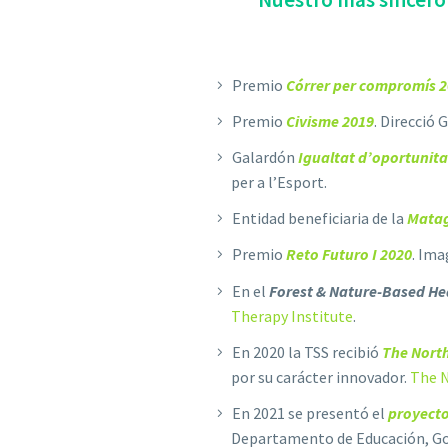
Premio
Córrer per compromís 
Premio
Civisme 2019
. Direcció 
Galardón
Igualtat d’oportunitat
per a l’Esport.
Entidad beneficiaria de la
Matag
Premio
Reto Futuro I 2020
. Ima
En el
Forest & Nature-Based He
Therapy Institute
.
En 2020 la TSS recibió
The Nort
por su carácter innovador.
The N
En 2021 se presentó el
proyecto
Departamento de Educación, Go