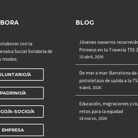
ABORA
BLOG
ís 2019
Premio Civisme 2019
Premio 
Jóvenes navarros recorrerán
olaborar con la
Pirineos en la Travesía TSS 
enaica Social Solidaria de
10 abril, 2026
s modos:
Civisme 2019
De mar a mar: Barcelona da 
OLUNTARIO/A
pistoletazo de salida a la T
9 abril, 2026
PADRINO/A
tats, integració i cohesió social 20
Educación, migraciones y ci
retos para la equidad
IGO/A-SOCIO/A
18 marzo, 2026
vencia educativa con menores mig
EMPRESA