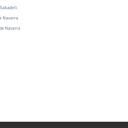
 Sabadell.
e Navarra.
 de Navarra
ís 2019