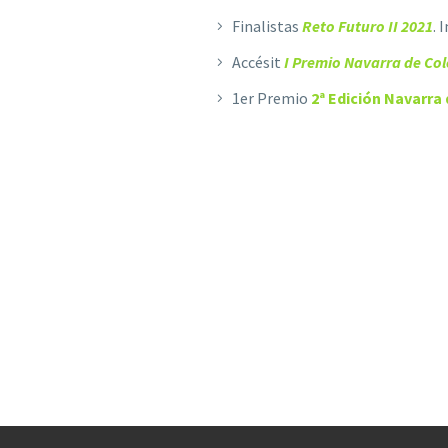
Finalistas
Reto Futuro II 2021
. 
Accésit
I Premio Navarra de Col
1er Premio
2ª Edición Navarra
Premio Córrer per comprom