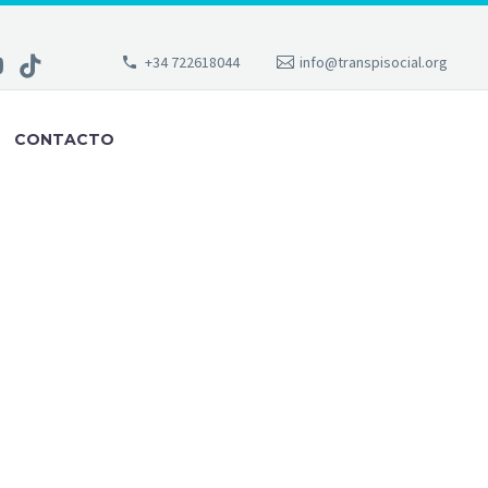
+34 722618044
info@transpisocial.org
CONTACTO