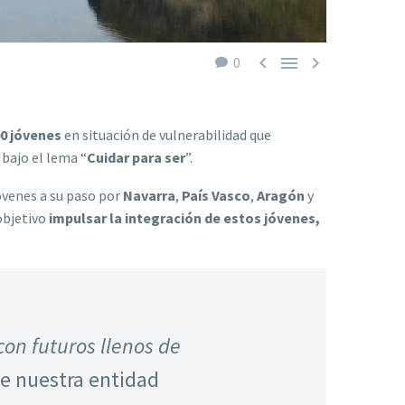



0
0 jóvenes
en situación de vulnerabilidad que
 bajo el lema “
Cuidar para ser
”.
venes a su paso por
Navarra
,
País Vasco
,
Aragón
y
 objetivo
impulsar la integración de estos
jóvenes,
on futuros llenos de
de nuestra entidad