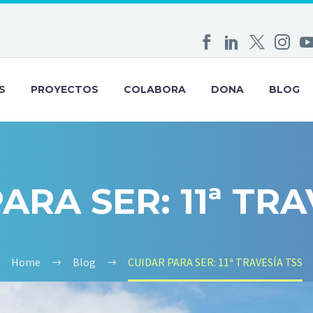
S
PROYECTOS
COLABORA
DONA
BLOG
ARA SER: 11ª TRA
Home
Blog
CUIDAR PARA SER: 11ª TRAVESÍA TSS