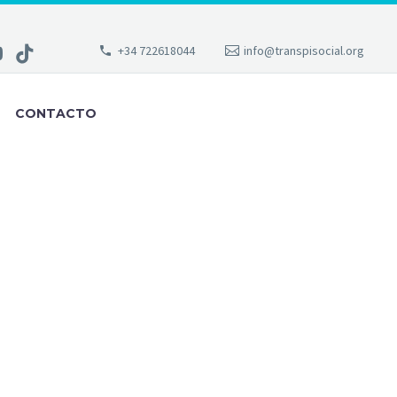
+34 722618044
info@transpisocial.org
CONTACTO