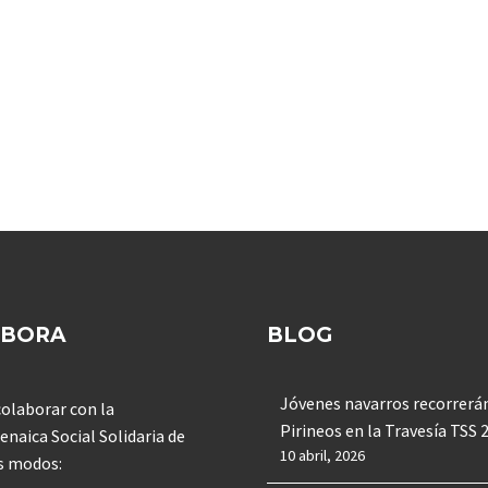
ABORA
BLOG
Jóvenes navarros recorrerán
olaborar con la
Pirineos en la Travesía TSS 
enaica Social Solidaria de
10 abril, 2026
s modos: