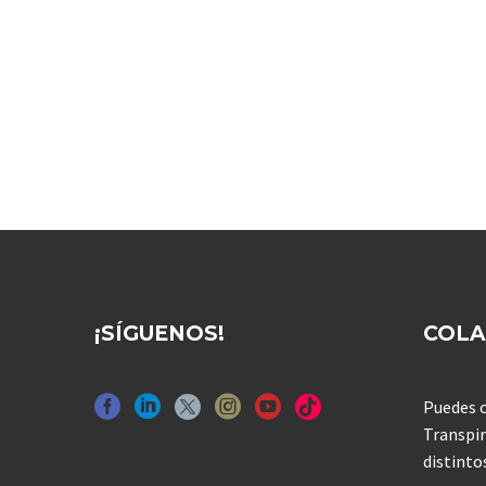
¡SÍGUENOS!
COL
Puedes c
Transpir
distinto