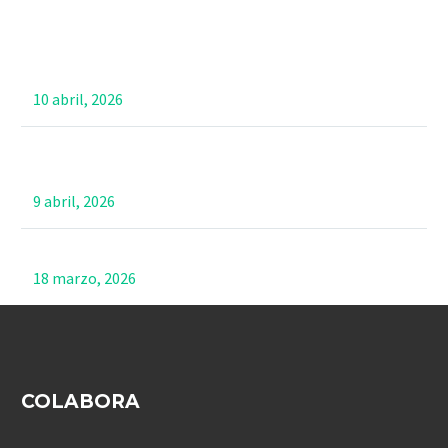
Jóvenes navarros recorrerán los Pirineos en la Travesía
TSS 2026
10 abril, 2026
De mar a mar: Barcelona da el pistoletazo de salida a la
TSS 2026
9 abril, 2026
Educación, migraciones y ciudad: retos para la equidad
18 marzo, 2026
COLABORA