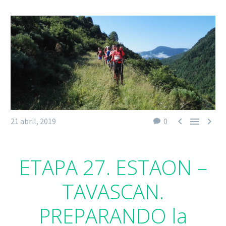



21 abril, 2019
0
ETAPA 27. ESTAON –
TAVASCAN.
PREPARANDO la