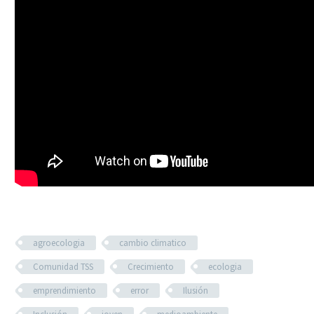
agroecologia
cambio climatico
Comunidad TSS
Crecimiento
ecologia
emprendimiento
error
Ilusión