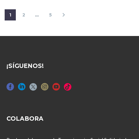
1
2
…
5
¡SÍGUENOS!
COLABORA