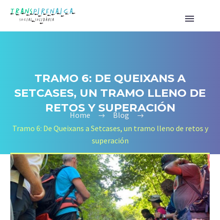
TRAMO 6: DE QUEIXANS A
SETCASES, UN TRAMO LLENO DE
RETOS Y SUPERACIÓN
Home
Blog
Tramo 6: De Queixans a Setcases, un tramo lleno de retos y
superación