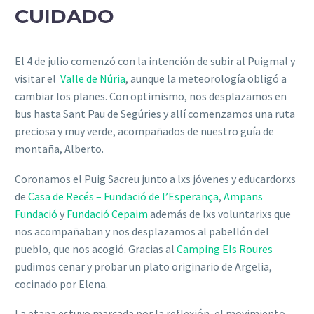
CUIDADO
El 4 de julio comenzó con la intención de subir al Puigmal y
visitar
el
Vall
e
de Núria
, aunque la meteorología obligó a
cambiar los planes. Con optimismo, nos desplazamos en
bus hasta Sant Pau de Segúries y allí comenzamos una ruta
preciosa y muy verde, acompañados de nuestro guía de
montaña, Alberto.
Coronamos el Puig Sacreu junto a lxs jóvenes y educardorxs
de
Casa de Recés – Fundació de l’Esperança
,
Ampans
Fundació
y
Fundació Cepaim
además de l
x
s voluntari
x
s que
nos acompañaban y nos desplazamos al pabellón del
pueblo, que nos acogió. Gracias al
Camping
E
l
s Roures
pudimos cenar y probar un plato originario de Argelia,
cocinado por Elena.
La etapa estuvo marcada por la reflexión, el movimiento