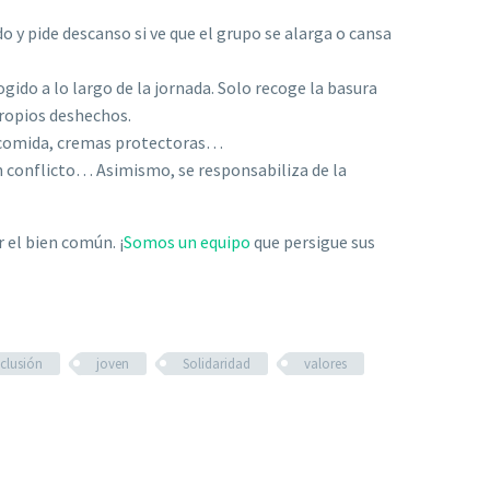
o y pide descanso si ve que el grupo se alarga o cansa
ido a lo largo de la jornada. Solo recoge la basura
propios deshechos.
 la comida, cremas protectoras…
gún conflicto… Asimismo, se responsabiliza de la
el bien común. ¡
Somos un equipo
que persigue sus
nclusión
joven
Solidaridad
valores