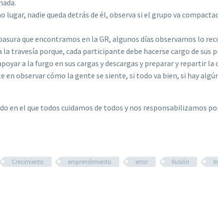
rnada.
o lugar, nadie queda detrás de él, observa si el grupo va compactad
basura que encontramos en la GR, algunos días observamos lo recog
a la travesía porque, cada participante debe hacerse cargo de sus 
 apoyar a la furgo en sus cargas y descargas y preparar y repartir
te en observar cómo la gente se siente, si todo va bien, si hay al
o en el que todos cuidamos de todos y nos responsabilizamos por 
Crecimiento
emprendimiento
error
Ilusión
I