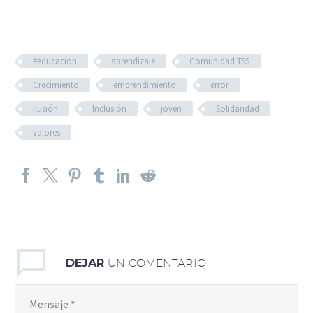
#educacion
aprendizaje
Comunidad TSS
Crecimiento
emprendimiento
error
Ilusión
Inclusión
joven
Solidaridad
valores
DEJAR
UN COMENTARIO