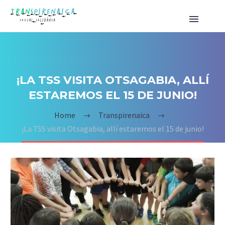
¡LA TSS VISITA OTSAGABIA, ALLÍ
ESTAREMOS EL 15 DE JUNIO!
Home
Transpirenaica
¡La TSS visita Otsagabia, allí estaremos el 15 de junio!