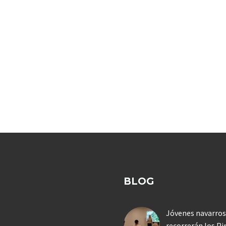
BLOG
Jóvenes navarros
recorrerán los Pi