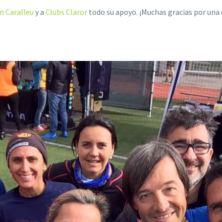
n Caralleu
y a
Clubs Claror
todo su apoyo. ¡Muchas gracias por una 