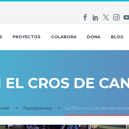
S
PROYECTOS
COLABORA
DONA
BLOG
N EL CROS DE CA
Home
Transpirenaica
La TSS con el Cros de Can Carall