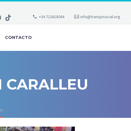
+34 722618044
info@transpisocial.org
CONTACTO
N CARALLEU
eu