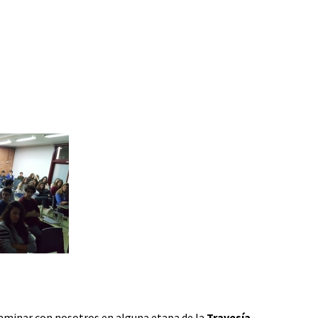
a caminar con nosotros en alguna etapa de la
Travesía