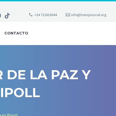
+34 722618044
info@transpisocial.org
CONTACTO
 DE LA PAZ Y
RIPOLL
a en Ripoll