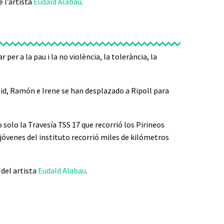
 l’artista
Eudald Alabau
.
per a la pau i la no violència, la tolerància, la
hid, Ramón e Irene se han desplazado a Ripoll para
 solo la Travesía TSS 17 que recorrió los Pirineos
jóvenes del instituto recorrió miles de kilómetros
 del artista
Eudald Alabau
.