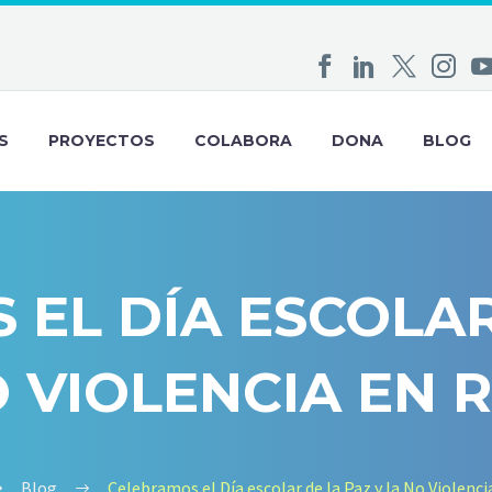
S
PROYECTOS
COLABORA
DONA
BLOG
EL DÍA ESCOLAR
 VIOLENCIA EN 
Blog
Celebramos el Día escolar de la Paz y la No Violenci