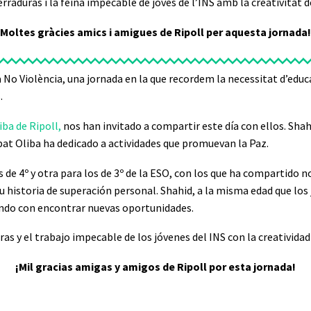
rraduras i la feina impecable de jóves de l’INS amb la creativitat de
Moltes gràcies amics i amigues de Ripoll per aquesta jornada!
a No Violència, una jornada en la que recordem la necessitat d’educar 
.
iba de Ripoll
,
nos han invitado a compartir este día con ellos. Sha
Abat Oliba ha dedicado a actividades que promuevan la Paz.
de 4º y otra para los de 3º de la ESO, con los que ha compartido no
 historia de superación personal. Shahid, a la misma edad que los 
ñando con encontrar nuevas oportunidades.
 y el trabajo impecable de los jóvenes del INS con la creatividad
¡Mil gracias amigas y amigos de Ripoll por esta jornada!