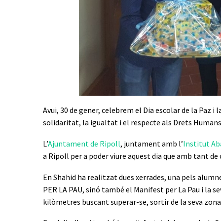
Avui, 30 de gener, celebrem el Dia escolar de la Paz i l
solidaritat, la igualtat i el respecte als Drets Humans
L’
Ajuntament de Ripoll
, juntament amb l’
Institut Ab
a Ripoll per a poder viure aquest dia que amb tant de 
En Shahid ha realitzat dues xerrades, una pels alumnes
PER LA PAU, sinó també el Manifest per La Pau i la sev
kilòmetres buscant superar-se, sortir de la seva zon