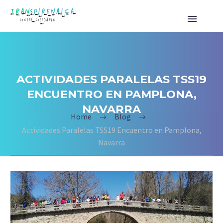
ACTIVIDADES PARALELAS TSS19
ENCUENTRO EN PAMPLONA,
NAVARRA
Home
Blog
Actividades Paralelas TSS19 Encuentro en Pamplona,
Navarra