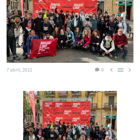



7 abril, 2022
0