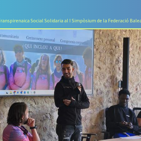
Transpirenaica Social Solidaria al I Simpòsium de la Federació Bal