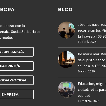
ABORA
BLOG
Jóvenes navarros
olaborar con la
recorrerán los Pi
enaica Social Solidaria de
la Travesía TSS 2
s modos:
10 abril, 2026
OLUNTARIO/A
De mar a mar: Ba
da el pistoletazo
salida a la TSS 20
PADRINO/A
9 abril, 2026
IGO/A-SOCIO/A
Educación, migra
ciudad: retos para
EMPRESA
equidad
18 marzo, 2026