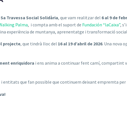
e
Sa Travessa Social Solidària
, que vam realitzar del
6 al 9 de feb
Walking Palma
, i compta amb el suport de
Fundación “laCaixa”
, s
ina experiència de muntanya, aprenentatge i transformació social
l projecte
, que tindrà lloc del
16 al 19 d’abril de 2026
. Una nova o
ent enriquidora
i ens anima a continuar fent camí, compartint v
nes i entitats que fan possible que continuem deixant empremta per
va!