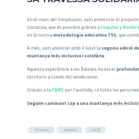
En el marc del Simpòsium, vam presentar el project
iniciativa, que és possible gràcies a
Impulso
y
Nordic 
en la nostra
metodologia educativa TSS
, que comb
A més, vam anunciar amb il·lusió la
segona edició de
muntanya més inclusiva i solidària
.
Aquesta experiència a les Balears ha estat
profundam
territoris a través del senderisme.
Gràcies a la
FBME
per l’acollida, i a totes les perso
Seguim caminant cap a una muntanya més inclusi
Pirineos
travesia
tss25