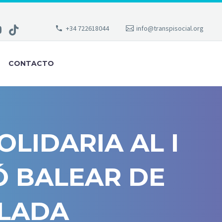
+34 722618044
info@transpisocial.org
CONTACTO
OLIDARIA AL I
Ó BALEAR DE
ALADA