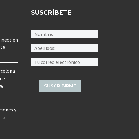
SUSCRÍBETE
rineos en
026
rcelona
 de
26
ciones y
 la