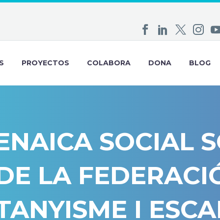
S
PROYECTOS
COLABORA
DONA
BLOG
NAICA SOCIAL S
DE LA FEDERACI
ANYISME I ESC