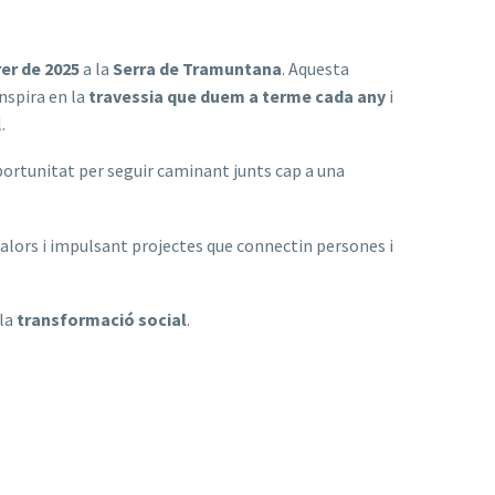
rer de 2025
a la
Serra de Tramuntana
. Aquesta
’inspira en la
travessia que duem a terme cada any
i
.
portunitat per seguir caminant junts cap a una
alors i impulsant projectes que connectin persones i
 la
transformació social
.