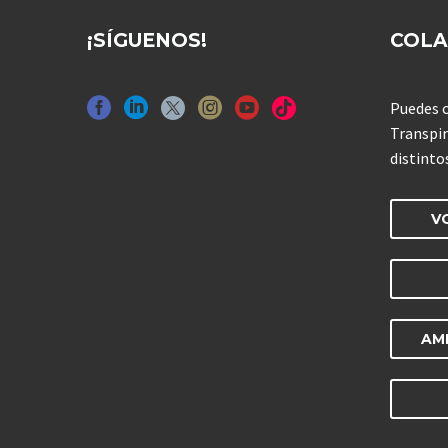
¡SÍGUENOS!
COL
Puedes c
Transpir
distinto
V
AM