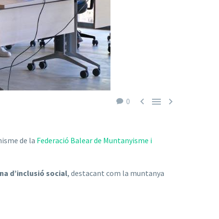



0
nisme de la
Federació Balear de Muntanyisme i
na d’inclusió social
, destacant com la muntanya