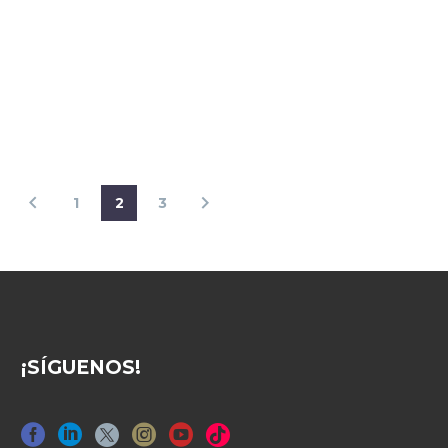
1
2
3
¡SÍGUENOS!