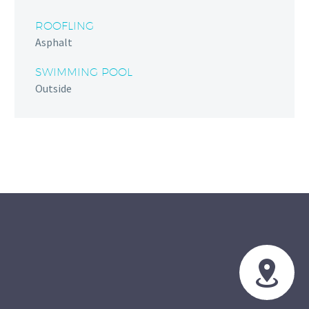
ROOFLING
Asphalt
SWIMMING POOL
Outside

