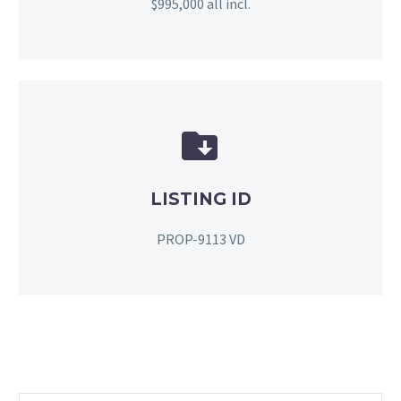
$995,000 all incl.


LISTING ID
PROP-9113 VD