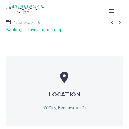


7 marzo, 2016
Banking
Investments qqq


LOCATION
NY City, Beechwood Dr.