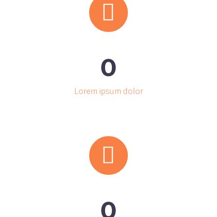


0
Lorem ipsum dolor


0