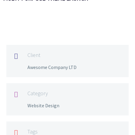
Client

Awesome Company LTD
Category

Website Design
Tags
