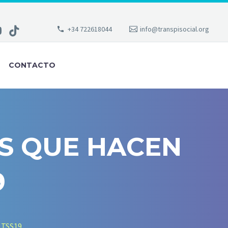
+34 722618044
info@transpisocial.org
CONTACTO
S QUE HACEN
9
a TSS19