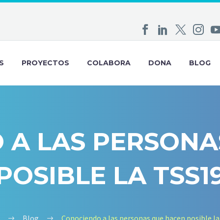
S
PROYECTOS
COLABORA
DONA
BLOG
 A LAS PERSONA
POSIBLE LA TSS1
Blog
Conociendo a las personas que hacen posible l