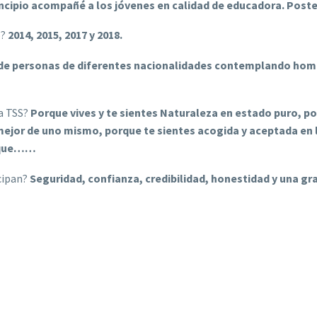
incipio acompañé a los jóvenes en calidad de educadora. Post
o?
2014, 2015, 2017 y 2018.
de personas de diferentes nacionalidades contemplando homb
ía TSS?
Porque vives y te sientes Naturaleza en estado puro, p
mejor de uno mismo, porque te sientes acogida y aceptada en
orque……
icipan?
Seguridad, confianza, credibilidad, honestidad y una g