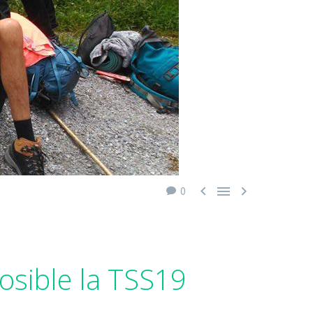



0
osible la TSS19