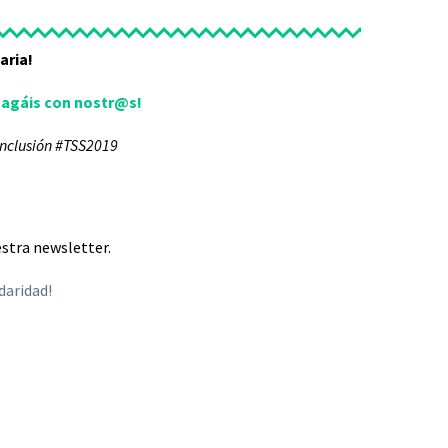
aria!
hagáis con nostr@s!
nclusión #TSS2019
uestra newsletter.
daridad!