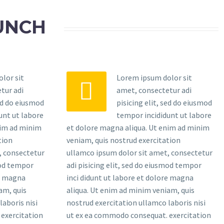
UNCH
lor sit
Lorem ipsum dolor sit


tur adi
amet, consectetur adi
sed do eiusmod
pisicing elit, sed do eiusmod
unt ut labore
tempor incididunt ut labore
nim ad minim
et dolore magna aliqua. Ut enim ad minim
tion
veniam, quis nostrud exercitation
, consectetur
ullamco ipsum dolor sit amet, consectetur
mod tempor
adi pisicing elit, sed do eiusmod tempor
re magna
inci didunt ut labore et dolore magna
am, quis
aliqua. Ut enim ad minim veniam, quis
laboris nisi
nostrud exercitation ullamco laboris nisi
exercitation
ut ex ea commodo consequat. exercitation