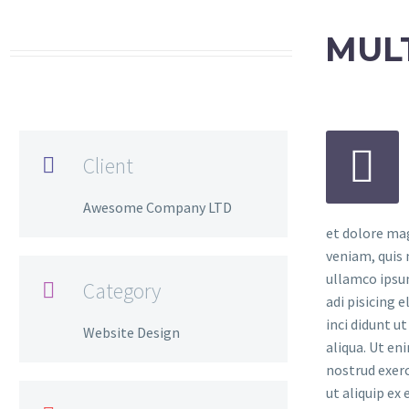
MUL


Client

Awesome Company LTD
et dolore ma
veniam, quis 
ullamco ipsu
Category

adi pisicing 
inci didunt u
Website Design
aliqua. Ut en
nostrud exerc
ut aliquip e