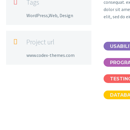
Tags

consequat. e
dolor sit ame
WordPress,Web, Design
elit, sed do 
Project url

USABIL
www.codex-themes.com
PROGR
TESTIN
DATAB