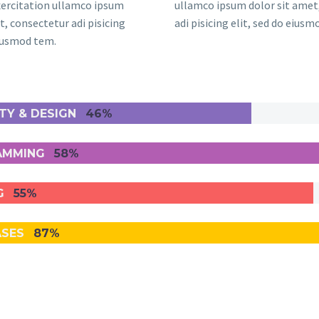
xercitation ullamco ipsum
ullamco ipsum dolor sit amet
t, consectetur adi pisicing
adi pisicing elit, sed do eius
eiusmod tem.
ITY & DESIGN
46%
AMMING
58%
G
55%
ASES
87%