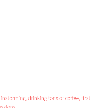
LTS
instorming, drinking tons of coffee, first
ussions