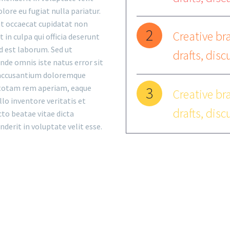
olore eu fugiat nulla pariatur.
nt occaecat cupidatat non
2
Creative bra
 in culpa qui officia deserunt
d est laborum. Sed ut
drafts, disc
unde omnis iste natus error sit
accusantium doloremque
totam rem aperiam, eaque
3
Creative bra
llo inventore veritatis et
drafts, disc
cto beatae vitae dicta
nderit in voluptate velit esse.