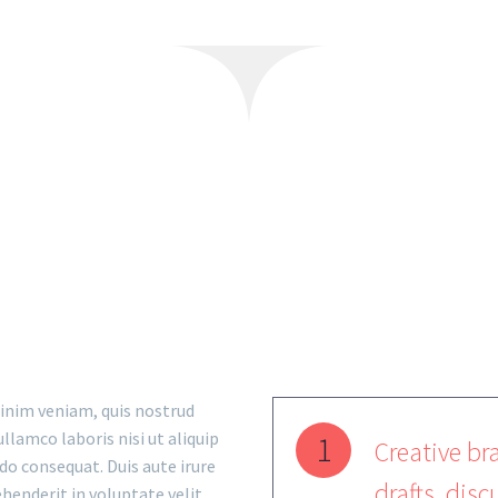
IN STEPS & RESU
inim veniam, quis nostrud
ullamco laboris nisi ut aliquip
1
Creative bra
o consequat. Duis aute irure
drafts, disc
ehenderit in voluptate velit