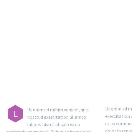
MA
Ut enim ad m
Ut enim ad minim veniam, quis
L
exercitation 
nostrud exercitation ullamco
ex ea commod
laboris nisi ut aliquip ex ea
dolor in repr
commodo consequat. Duis aute irure dolor