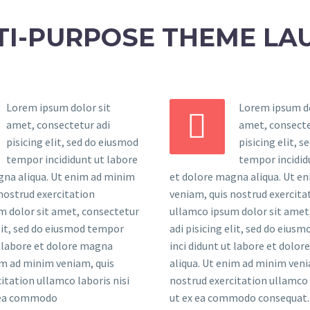
TI-PURPOSE THEME LA
Lorem ipsum dolor sit
Lorem ipsum do


amet, consectetur adi
amet, consecte
pisicing elit, sed do eiusmod
pisicing elit, 
tempor incididunt ut labore
tempor incidid
gna aliqua. Ut enim ad minim
et dolore magna aliqua. Ut e
nostrud exercitation
veniam, quis nostrud exercita
m dolor sit amet, consectetur
ullamco ipsum dolor sit amet
elit, sed do eiusmod tempor
adi pisicing elit, sed do eius
t labore et dolore magna
inci didunt ut labore et dolo
im ad minim veniam, quis
aliqua. Ut enim ad minim veni
itation ullamco laboris nisi
nostrud exercitation ullamco 
x ea commodo
ut ex ea commodo consequat. 