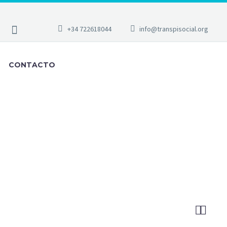
+34 722618044
info@transpisocial.org
CONTACTO

