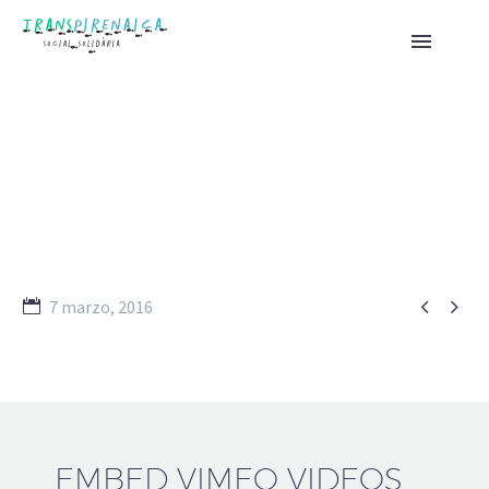


VIMEO & YOUTUBE
PROJECTS


7 marzo, 2016
EMBED VIMEO VIDEOS