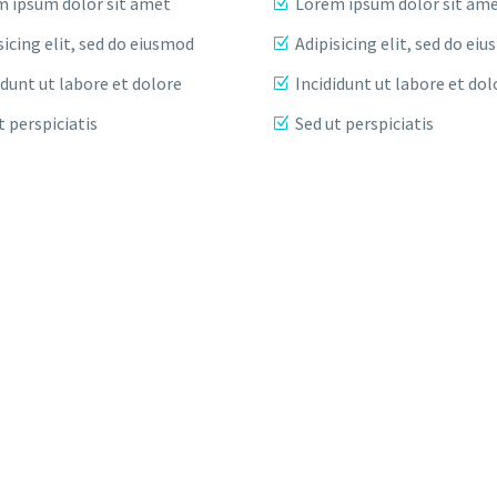
 ipsum dolor sit amet
Lorem ipsum dolor sit am
sicing elit, sed do eiusmod
Adipisicing elit, sed do ei
idunt ut labore et dolore
Incididunt ut labore et dol
t perspiciatis
Sed ut perspiciatis