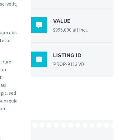
ci velit,
VALUE

$995,000 all incl.
quam eius
tetur
LISTING ID

 irure
PROP-9113 VD
non
t
asi
git, sed
sum quia
gnam