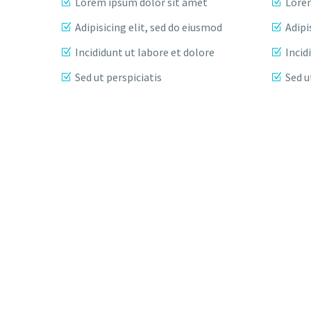
Lorem ipsum dolor sit amet
Lorem
Adipisicing elit, sed do eiusmod
Adipi
Incididunt ut labore et dolore
Incid
Sed ut perspiciatis
Sed u