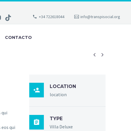
+34 722618044
info@transpisocial.org
CONTACTO


LOCATION

location
 qui
TYPE

Villa Deluxe
 eos qui