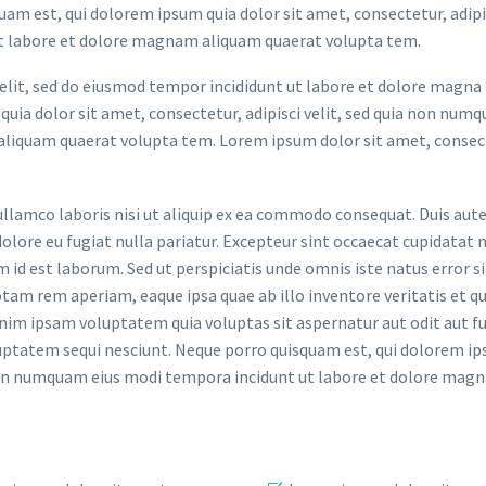
am est, qui dolorem ipsum quia dolor sit amet, consectetur, adipis
t labore et dolore magnam aliquam quaerat volupta tem.
elit, sed do eiusmod tempor incididunt ut labore et dolore magna
uia dolor sit amet, consectetur, adipisci velit, sed quia non num
liquam quaerat volupta tem. Lorem ipsum dolor sit amet, consec
llamco laboris nisi ut aliquip ex ea commodo consequat. Duis aute
dolore eu fugiat nulla pariatur. Excepteur sint occaecat cupidatat 
im id est laborum. Sed ut perspiciatis unde omnis iste natus error si
m rem aperiam, eaque ipsa quae ab illo inventore veritatis et qu
nim ipsam voluptatem quia voluptas sit aspernatur aut odit aut fu
uptatem sequi nesciunt. Neque porro quisquam est, qui dolorem ip
ia non numquam eius modi tempora incidunt ut labore et dolore ma