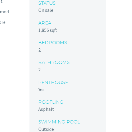
et
STATUS
On sale
usmod
ore
AREA
1,856 sqft
BEDROOMS
2
BATHROOMS
2
PENTHOUSE
Yes
ROOFLING
Asphalt
SWIMMING POOL
Outside