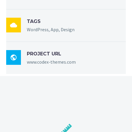
TAGS

WordPress, App, Design
PROJECT URL

www.codex-themes.com

