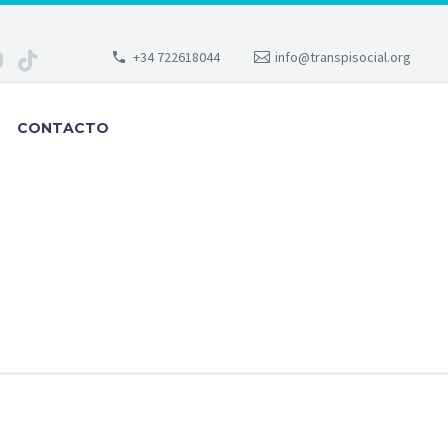
+34 722618044
info@transpisocial.org
CONTACTO