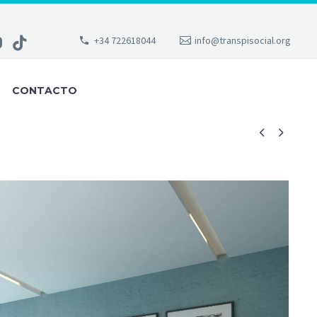
+34 722618044
info@transpisocial.org
CONTACTO

