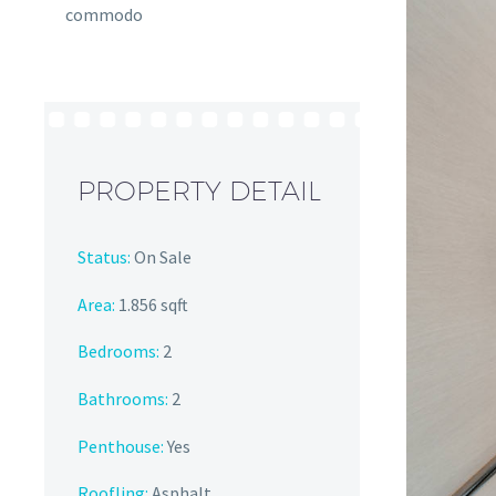
commodo
PROPERTY DETAIL
Status:
On Sale
Area:
1.856 sqft
Bedrooms:
2
Bathrooms
:
2
Penthouse:
Yes
Roofling:
Asphalt