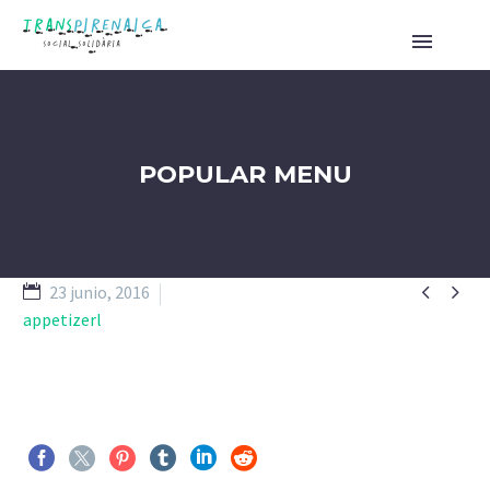
POPULAR MENU


23 junio, 2016
appetizerl