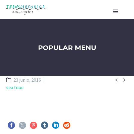
POPULAR MENU


23 junio, 2016
sea food