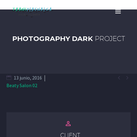
PHOTOGRAPHY DARK
PROJECT


13 junio, 2016
Beaty Salon 02


CLIENT