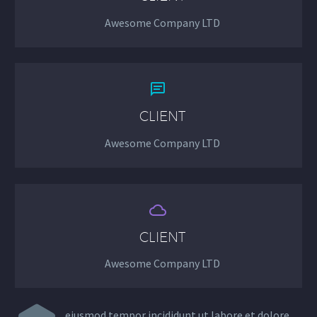
Awesome Company LTD


CLIENT
Awesome Company LTD


CLIENT
Awesome Company LTD
eiusmod tempor incididunt ut labore et dolore