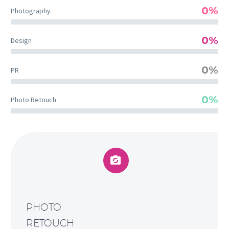
0%
Photography
0%
Design
0%
PR
0%
Photo Retouch


PHOTO
RETOUCH