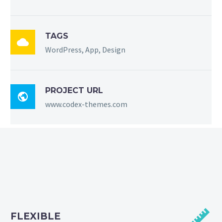
TAGS

WordPress, App, Design
PROJECT URL

www.codex-themes.com


FLEXIBLE